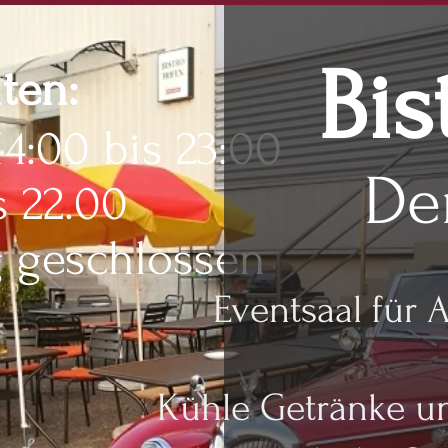
Bis
iten:
14:00 bis 23:00
De
s 22.00
 geschlossen
Eventsaal für A
Kühle Getränke un