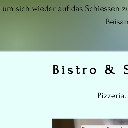
um sich wieder auf das Schiessen z
Beisa
Bistro & 
Pizzeria