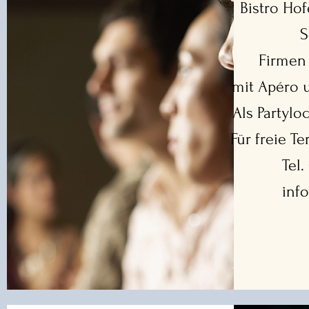
Bistro Ho
S
Firmen
mit Apéro 
Als Partylo
Für freie T
Tel.
inf