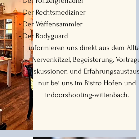
- Der Polizeigrenadier
- Der Rechtsmediziner
- Der Waffensammler
- Der Bodyguard
informieren uns direkt aus dem Allt
Nervenkitzel, Begeisterung,
Vorträg
Diskussionen und Erfahrungsaustau
nur bei uns im Bistro Hofen
und
indoorshooting-wittenbach.