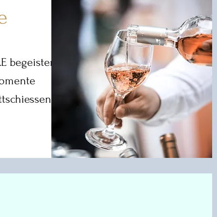
e
E begeistern.
Momente
tschiessen!